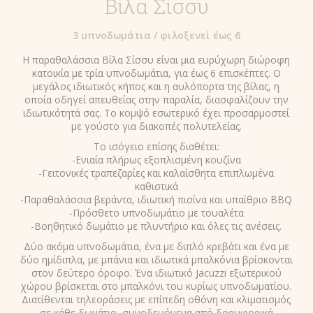
Βίλα Σίσσυ
3 υπνοδωμάτια / φιλοξενεί έως 6
Η παραθαλάσσια Βίλα Σίσσυ είναι μια ευρύχωρη διώροφη
κατοικία με τρία υπνοδωμάτια, για έως 6 επισκέπτες. Ο
μεγάλος ιδιωτικός κήπος και η αυλόπορτα της βίλας, η
οποία οδηγεί απευθείας στην παραλία, διασφαλίζουν την
ιδιωτικότητά σας. Το κομψό εσωτερικό έχει προσαρμοστεί
με γούστο για διακοπές πολυτελείας.
Το ισόγειο επίσης διαθέτει:
-Ενιαία πλήρως εξοπλισμένη κουζίνα
-Γειτονικές τραπεζαρίες και καλαίσθητα επιπλωμένα
καθιστικά
-Παραθαλάσσια βεράντα, ιδιωτική πισίνα και υπαίθριο BBQ
-Πρόσθετο υπνοδωμάτιο με τουαλέτα
-Βοηθητικό δωμάτιο με πλυντήριο και όλες τις ανέσεις.
Δύο ακόμα υπνοδωμάτια, ένα με διπλό κρεβάτι και ένα με
δύο ημίδιπλα, με μπάνια και ιδιωτικά μπαλκόνια βρίσκονται
στον δεύτερο όροφο. Ένα ιδιωτικό Jacuzzi εξωτερικού
χώρου βρίσκεται στο μπαλκόνι του κυρίως υπνοδωματίου.
Διατίθενται τηλεοράσεις με επίπεδη οθόνη και κλιματισμός
σε κάθε δωμάτιο, συνοδευόμενα από δορυφορικά