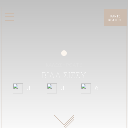
ΚΑΝΤΕ
ΚΡΑΤΗΣΗ
Βίλες
Βίλα Ολυμπία
Βίλα Σίσσυ
Βίλα Άννα
Βίλα Δάφνη
Βίλα Λίλλυ
Υπηρεσίες
Gallery
ΚΑΛΩΣΗΡΘΑΤΕ
Τοποθεσία
Κέρκυρα
ΒΙΛΑ ΣΙΣΣΥ
Προσφορές
3
3
6
Blog
Επικοινωνία
Τιμές
E. info@sando.villas