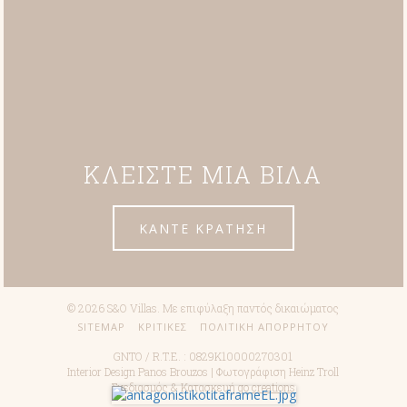
ΚΛΕΙΣΤΕ ΜΙΑ ΒΙΛΑ
ΚΑΝΤΕ ΚΡΑΤΗΣΗ
© 2026 S&O Villas. Με επιφύλαξη παντός δικαιώματος
SITEMAP
ΚΡΙΤΙΚΕΣ
ΠΟΛΙΤΙΚΗ ΑΠΟΡΡΗΤΟΥ
GNTO / R.T.E. : 0829K10000270301
Interior Design Panos Brouzos | Φωτογράφιση Heinz Troll
Σχεδιασμός & Κατασκευή
go creations