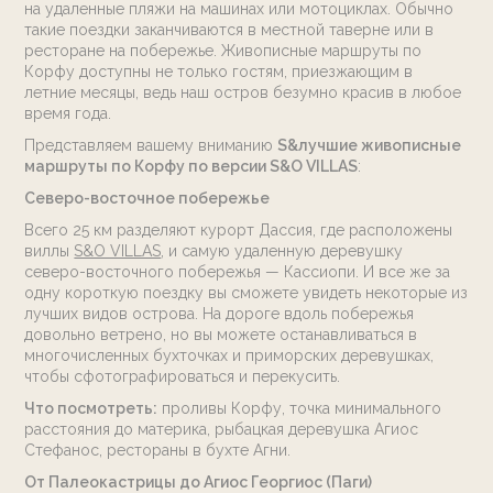
на удаленные пляжи на машинах или мотоциклах. Обычно
такие поездки заканчиваются в местной таверне или в
ресторане на побережье. Живописные маршруты по
Корфу доступны не только гостям, приезжающим в
летние месяцы, ведь наш остров безумно красив в любое
время года.
Представляем вашему вниманию
S&лучшие живописные
маршруты по Корфу по версии S&O VILLAS
:
Северо-восточное побережье
Всего 25 км разделяют курорт Дассия, где расположены
виллы
S&O VILLAS
, и самую удаленную деревушку
северо-восточного побережья — Кассиопи. И все же за
одну короткую поездку вы сможете увидеть некоторые из
лучших видов острова. На дороге вдоль побережья
довольно ветрено, но вы можете останавливаться в
многочисленных бухточках и приморских деревушках,
чтобы сфотографироваться и перекусить.
Что посмотреть:
проливы Корфу, точка минимального
расстояния до материка, рыбацкая деревушка Агиос
Стефанос, рестораны в бухте Агни.
От Палеокастрицы до Агиос Георгиос (Паги)