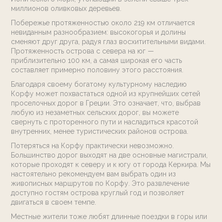
Контакты
миллионов оливковых деревьев.
Побережье протяженностью около 219 км отличается
Расценки
невиданным разнообразием: высокогорья и долины
сменяют друг друга, радуя глаз восхитительными видами.
Протяженность острова с севера на юг —
E. info@sando.villas
приблизительно 100 км, а самая широкая его часть
составляет примерно половину этого расстояния.
Благодаря своему богатому культурному наследию
Корфу может похвастаться одной из крупнейших сетей
проселочных дорог в Греции. Это означает, что, выбрав
EN
RU
любую из незаметных сельских дорог, вы можете
свернуть с проторенного пути и насладиться красотой
внутренних, менее туристических районов острова.
Потеряться на Корфу практически невозможно.
Большинство дорог выходят на две основные магистрали,
которые проходят к северу и к югу от города Керкира. Мы
настоятельно рекомендуем вам выбрать один из
живописных маршрутов по Корфу. Это развлечение
доступно гостям острова круглый год и позволяет
двигаться в своем темпе.
Местные жители тоже любят длинные поездки в горы или