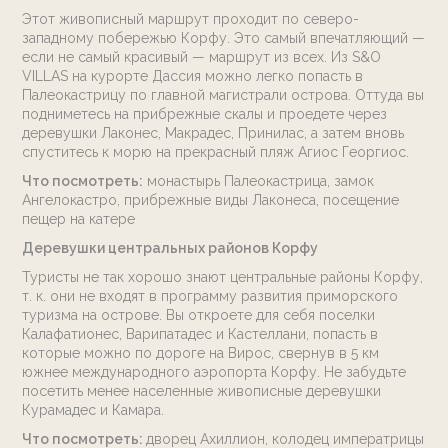
Этот живописный маршрут проходит по северо-
западному побережью Корфу. Это самый впечатляющий —
если не самый красивый — маршрут из всех. Из S&O
VILLAS на курорте Дассия можно легко попасть в
Палеокастрицу по главной магистрали острова. Оттуда вы
подниметесь на прибрежные скалы и проедете через
деревушки Лаконес, Макрадес, Принилас, а затем вновь
спуститесь к морю на прекрасный пляж Агиос Георгиос.
Что посмотреть:
монастырь Палеокастрица, замок
Ангелокастро, прибрежные виды Лаконеса, посещение
пещер на катере
Деревушки центральных районов Корфу
Туристы не так хорошо знают центральные районы Корфу,
т. к. они не входят в программу развития приморского
туризма на острове. Вы откроете для себя поселки
Калафатионес, Варипатадес и Кастеллани, попасть в
которые можно по дороге на Вирос, свернув в 5 км
южнее международного аэропорта Корфу. Не забудьте
посетить менее населенные живописные деревушки
Курамадес и Камара.
Что посмотреть:
дворец Ахиллион, колодец императрицы