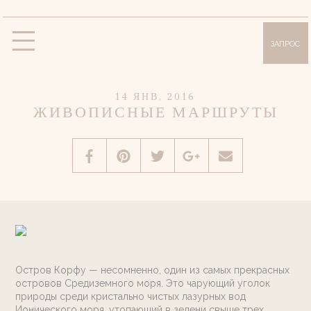
ЗАПРОС
Виллы
Вилла «Олимпия»
Вилла «Сисси»
14 ЯНВ, 2016
ЖИВОПИСНЫЕ МАРШРУТЫ
Вилла «Анна»
Вилла «Лилли»
Вилла «Дафна»
Удобства и услуги
Фотогалерея
Месторасположение
О Корфу
Предложения
Остров Корфу — несомненно, один из самых прекрасных
островов Средиземного моря. Это чарующий уголок
Блог
природы среди кристально чистых лазурных вод
Ионического моря, утопающий в зелени свыше трех