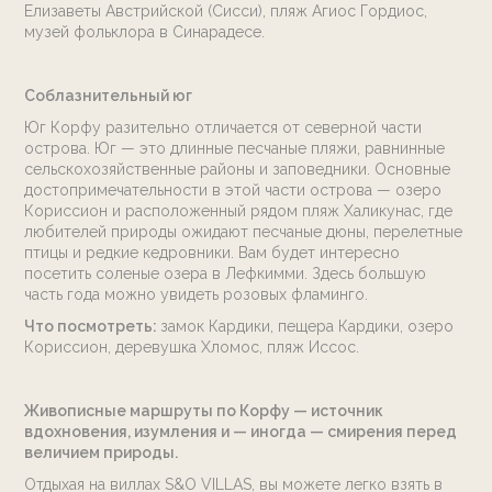
Елизаветы Австрийской (Сисси), пляж Агиос Гордиос,
музей фольклора в Синарадесе.
Соблазнительный юг
Юг Корфу разительно отличается от северной части
острова. Юг — это длинные песчаные пляжи, равнинные
сельскохозяйственные районы и заповедники. Основные
достопримечательности в этой части острова — озеро
Кориссион и расположенный рядом пляж Халикунас, где
любителей природы ожидают песчаные дюны, перелетные
птицы и редкие кедровники. Вам будет интересно
посетить соленые озера в Лефкимми. Здесь большую
часть года можно увидеть розовых фламинго.
Что посмотреть:
замок Кардики, пещера Кардики, озеро
Кориссион, деревушка Хломос, пляж Иссос.
Живописные маршруты по Корфу — источник
вдохновения, изумления и — иногда — смирения перед
величием природы.
Отдыхая на виллах S&O VILLAS, вы можете легко взять в