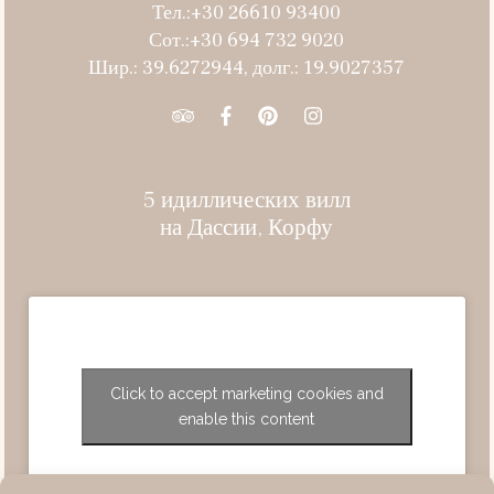
Тел.:+30 26610 93400
Сот.:+30 694 732 9020
Шир.: 39.6272944, долг.: 19.9027357
5 идиллических вилл
на Дассии, Корфу
Click to accept marketing cookies and
enable this content