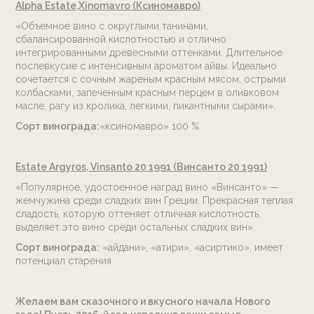
Alpha Estate,Xinomavro (Ксиномавро)
«Объемное вино с округлыми танинами,
сбалансированной кислотностью и отлично
интегрированными древесными оттенками. Длительное
послевкусие с интенсивным ароматом айвы. Идеально
сочетается с сочным жареным красным мясом, острыми
колбасками, запеченным красным перцем в оливковом
масле, рагу из кролика, легкими, пикантными сырами».
Сорт винограда:
«ксиномавро» 100 %.
Estate Argyros, Vinsanto 20 1991 (Винсанто 20 1991)
«Популярное, удостоенное наград вино «Винсанто» —
жемчужина среди сладких вин Греции. Прекрасная теплая
сладость, которую оттеняет отличная кислотность,
выделяет это вино среди остальных сладких вин».
Сорт винограда:
«айдани», «атири», «асиртико», имеет
потенциал старения
Желаем вам сказочного и вкусного начала Нового