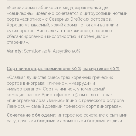
«Яркий аромат абрикоса и меда, характерный для
«семильона», идеально сочетается с цитрусовыми нотами
сорта «асиртико» с Северных Эгейских островов.
Хорошо узнаваемый, яркий аромат с тонами ванили и
сухих орехов. Вино элегантное, жирное, с хорошо
сбалансированной кислотностью и потенциалом
старения».
Variety:
Semillon 50%, Assyrtiko 50%
Сорт винограда: «семильон» 50 %, «асиртико» 50 %
«Сладкая душистая смесь трех коренных греческих
сортов винограда: «лимнио», «мавруди» и
«мавротрагано». Сорт «лимнио», упоминаемый
комедиографом Аристофаном в 5-ом в. до н. э. как
«виноградная лоза Лимния» (вино с греческого острова
Лемнос), — самый древний греческий сорт винограда».
Сочетание с блюдами:
интересное сочетание с сытными
рагу, пряными блюдами и ароматными блюдами из дичи.