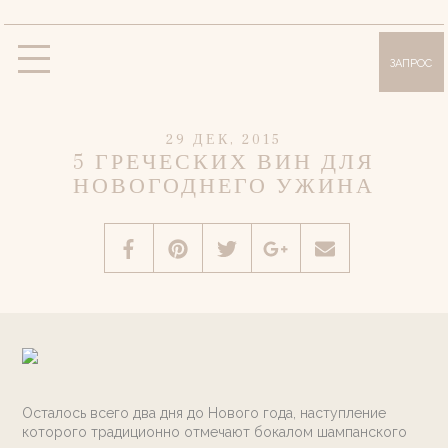
ЗАПРОС
Виллы
Вилла «Олимпия»
Вилла «Сисси»
29 ДЕК, 2015
5 ГРЕЧЕСКИХ ВИН ДЛЯ
Вилла «Анна»
Вилла «Лилли»
НОВОГОДНЕГО УЖИНА
Вилла «Дафна»
Удобства и услуги
Фотогалерея
Месторасположение
О Корфу
Предложения
Осталось всего два дня до Нового года, наступление
Блог
которого традиционно отмечают бокалом шампанского