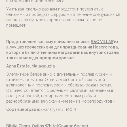
или хорошего игристого вина.
Контакты
Учитывая, сколько раз вам предстоит поужинать с
Расценки
близкими и пообедать с друзьями в течение следующих 48
часов, пара бутылок хорошего вина вам точно не
помешает.
E. info@sando.villas
Представляем вашему вниманию список
S&O VILLAS
’из
5 лучших греческих вин для празднования Нового года,
которые были отмечены наградами как внутри страны,
так и на международном уровне:
EN
RU
Apha Estate, Malagouzia
Элегантное белое вино с длительным послевкусием и
стойким ароматом. Отличается богатой текстурой,
великолепным послевкусием и сбалансированностью.
Отлично сочетается с зелеными салатами, запеченными
овощами, пастой, нежирными сортами рыбы и
разнообразными закусками «мезе» из морепродуктов».
Сорт винограда:
«малагузья», 100 %
Biblia Chora, Ovilos White(Овилос белое)