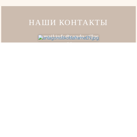
НАШИ КОНТАКТЫ
E-mail:info@sando.villas
Тел.:+30 26610 93400
Сот.:+30 694 732 9020
Шир.: 39.6272944, долг.: 19.9027357
5 идиллических вилл
на Дассии, Корфу