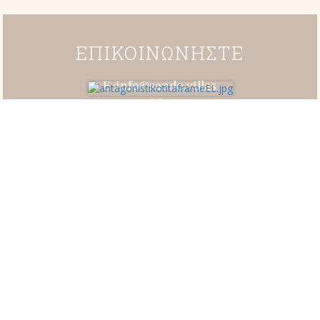
ΕΠΙΚΟΙΝΩΝΗΣΤΕ
E.:info@sando.villas
Τ.:+30 26610 93400
Κ.:+30 694 732 9020
Long:39.6272944 Lang:19.9027357
5 μοναδικές βίλες στην
Δασιά, Κέρκυρα