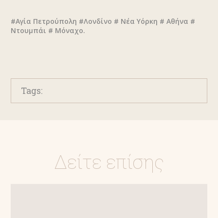
#Αγία Πετρούπολη #Λονδίνο # Νέα Υόρκη # Αθήνα #
Ντουμπάι # Μόναχο.
Tags:
Δείτε επίσης