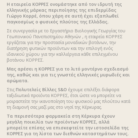
Η εταιρεία ΚΟΡΡΕΣ ονομάστηκε από τον ιδρυτή της
ελληνικής μάρκας περιποίησης της επιδερμίδας
Γιώργο Κορρέ, όπου χάρη σε αυτή έχει εξαπλωθεί
παγκοσμίως ο φυσικός πλούτος της Ελλάδας.
EN
GR
RU
Σε συνεργασία με το Εργαστήριο Βιολογικής Γεωργίας του
Γεωπονικού Πανεπιστημίου Αθηνών , η εταιρεία ΚΟΡΡΕΣ
εργάζεται για την προστασία μοναδικών βοτάνων, την
διατήρηση φυτικών προϊόντων και την επιλογή ενός
ιδανικού χώρου για την καλλιέργεια κάθε επιλεγμένου
βοτάνου ΚΟΡΡΕΣ.
Μας αρέσει η ΚΟΡΡΕΣ για το λιτό μοντέρνο σχεδιασμό
της, καθώς και για τις γνωστές ελληνικές μυρωδιές και
αρώματα.
Στις
Πολυτελείς Βίλλες
S
&
O
έχουμε επιλέξει διάφορα
ταξιδιωτικά προϊόντα ΚΟΡΡΕΣ, έτσι ώστε να μπορείτε να
μοιραστείτε την ικανοποίηση του φυσικού μας πλούτου κατά
τη διαμονή σας μαζί μας στο νησί της Κέρκυρας.
Τα περισσότερα φαρμακεία στη Κέρκυρα έχουν
μεγάλη ποικιλία των προϊόντων ΚΟΡΡΕΣ, αλλά
μπορείτε επίσης να επισκεφτείτε την ιστοσελίδα της
ΚΟΡΡΕΣ για τη λίστα των διεθνών καταστημάτων τους.